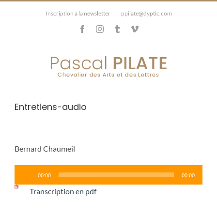
Passer
Inscription à la newsletter
|
|
ppilate@dyptic.com
au
Facebook
Instagram
Tumblr
Vimeo
contenu
Entretiens-audio
Bernard Chaumeil
Lecteur
00:00
00:00
audio
Transcription en pdf